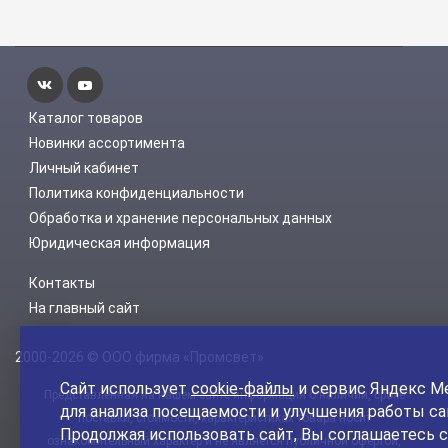
Каталог товаров
Новинки ассортимента
Личный кабинет
Политика конфиденциальности
Обработка и хранение персональных данных
Юридическая информация
Контакты
На главный сайт
2000-2026 © ООО фирма «Промсвет»
Сайт использует
cookie-файлы
и сервис Яндекс М
Представленная на нашем сайте информация о наличии, сроке
для анализа посещаемости и улучшения работы са
поставки, стоимости, характеристиках товара носит
Продолжая использовать сайт, Вы соглашаетесь с
ознакомительный характер и не является публичной офертой,