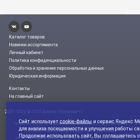
Каталог товаров
Новинки ассортимента
Личный кабинет
Политика конфиденциальности
Обработка и хранение персональных данных
Юридическая информация
Контакты
На главный сайт
2000-2026 © ООО фирма «Промсвет»
Сайт использует
cookie-файлы
и сервис Яндекс М
Представленная на нашем сайте информация о наличии, сроке
для анализа посещаемости и улучшения работы са
поставки, стоимости, характеристиках товара носит
Продолжая использовать сайт, Вы соглашаетесь с
ознакомительный характер и не является публичной офертой,