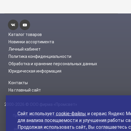
Каталог товаров
Новинки ассортимента
Личный кабинет
Политика конфиденциальности
Обработка и хранение персональных данных
Юридическая информация
Контакты
На главный сайт
2000-2026 © ООО фирма «Промсвет»
Сайт использует
cookie-файлы
и сервис Яндекс М
Представленная на нашем сайте информация о наличии, сроке
для анализа посещаемости и улучшения работы са
поставки, стоимости, характеристиках товара носит
Продолжая использовать сайт, Вы соглашаетесь с
ознакомительный характер и не является публичной офертой,