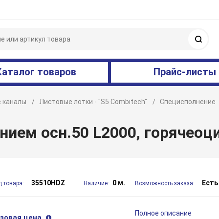
Поис
Каталог товаров
Прайс-листы
 каналы
Листовые лотки - "S5 Combitech"
Специсполнение
нием осн.50 L2000, горячеоц
35510HDZ
0 м.
Есть
д товара:
Наличие:
Возможность заказа:
Полное описание
зовая цена