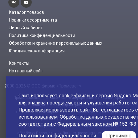
Каталог товаров
Новинки ассортимента
Личный кабинет
Политика конфиденциальности
Обработка и хранение персональных данных
Юридическая информация
Контакты
На главный сайт
2000-2026 © ООО фирма «Промсвет»
Сайт использует
cookie-файлы
и сервис Яндекс М
Представленная на нашем сайте информация о наличии, сроке
для анализа посещаемости и улучшения работы са
поставки, стоимости, характеристиках товара носит
Продолжая использовать сайт, Вы соглашаетесь с
ознакомительный характер и не является публичной офертой,
использованием. Обработка данных осуществляет
определенной пунктом 2 статьи 437 ГК РФ.
соответствии с Федеральным законом № 152-ФЗ 
С Субъектов персональных данных получены Согласия на
обработку Персональных Данных, разрешенных Субъектом
Политикой конфиденциальности.
Принимаю