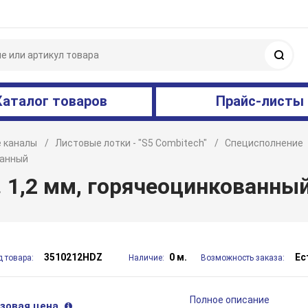
Поис
Каталог товаров
Прайс-листы
 каналы
Листовые лотки - "S5 Combitech"
Специсполнение
ванный
. 1,2 мм, горячеоцинкованны
3510212HDZ
0 м.
Ес
д товара:
Наличие:
Возможность заказа:
Полное описание
зовая цена