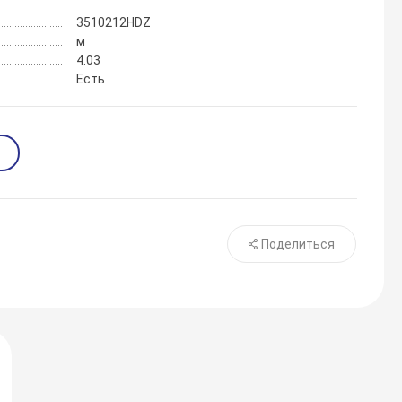
3510212HDZ
м
4.03
Есть
Поделиться