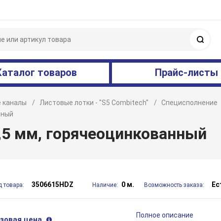
Поис
Каталог товаров
Прайс-листы
 каналы
Листовые лотки - "S5 Combitech"
Специсполнение
нный
,5 мм, горячеоцинкованный
3506615HDZ
0 м.
Ес
д товара:
Наличие:
Возможность заказа:
Полное описание
зовая цена