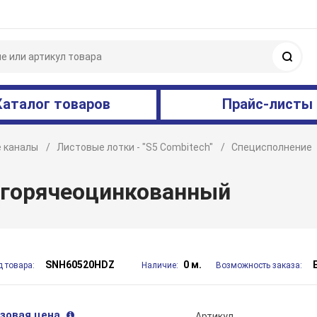
Поис
Каталог товаров
Прайс-листы
 каналы
Листовые лотки - "S5 Combitech"
Специсполнение
, горячеоцинкованный
SNH60520HDZ
0 м.
д товара:
Наличие:
Возможность заказа:
зовая цена
Артикул