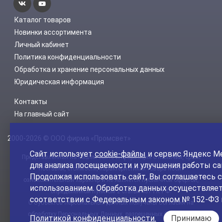
Каталог товаров
Новинки ассортимента
Личный кабинет
Политика конфиденциальности
Обработка и хранение персональных данных
Юридическая информация
Контакты
На главный сайт
2000-2026 © ООО фирма «Промсвет»
Сайт использует
cookie-файлы
и сервис Яндекс М
Представленная на нашем сайте информация о наличии, сроке
для анализа посещаемости и улучшения работы са
поставки, стоимости, характеристиках товара носит
Продолжая использовать сайт, Вы соглашаетесь с
ознакомительный характер и не является публичной офертой,
использованием. Обработка данных осуществляет
определенной пунктом 2 статьи 437 ГК РФ.
соответствии с Федеральным законом № 152-ФЗ 
С Субъектов персональных данных получены Согласия на
обработку Персональных Данных, разрешенных Субъектом
Политикой конфиденциальности.
Принимаю