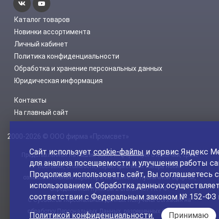
Каталог товаров
Новинки ассортимента
Личный кабинет
Политика конфиденциальности
Обработка и хранение персональных данных
Юридическая информация
Контакты
На главный сайт
2000-2026 © ООО фирма «Промсвет»
Сайт использует
cookie-файлы
и сервис Яндекс М
Представленная на нашем сайте информация о наличии, сроке
для анализа посещаемости и улучшения работы са
поставки, стоимости, характеристиках товара носит
Продолжая использовать сайт, Вы соглашаетесь с
ознакомительный характер и не является публичной офертой,
использованием. Обработка данных осуществляет
определенной пунктом 2 статьи 437 ГК РФ.
соответствии с Федеральным законом № 152-ФЗ 
С Субъектов персональных данных получены Согласия на
обработку Персональных Данных, разрешенных Субъектом
Политикой конфиденциальности.
Принимаю