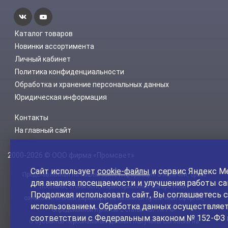
Каталог товаров
Новинки ассортимента
Личный кабинет
Политика конфиденциальности
Обработка и хранение персональных данных
Юридическая информация
Контакты
На главный сайт
2000-2026 © ООО фирма «Промсвет»
Сайт использует
cookie-файлы
и сервис Яндекс М
Представленная на нашем сайте информация о наличии, сроке
для анализа посещаемости и улучшения работы са
поставки, стоимости, характеристиках товара носит
Продолжая использовать сайт, Вы соглашаетесь с
ознакомительный характер и не является публичной офертой,
использованием. Обработка данных осуществляет
определенной пунктом 2 статьи 437 ГК РФ.
соответствии с Федеральным законом № 152-ФЗ 
С Субъектов персональных данных получены Согласия на