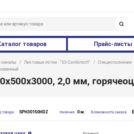
Поис
Каталог товаров
Прайс-листы
 каналы
Листовые лотки - "S5 Combitech"
Специсполнение
нкованный
0х500х3000, 2,0 мм, горячео
SPH30150HDZ
0 м.
д товара:
Наличие:
Возможность заказа:
зовая цена
Артикул