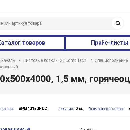
Поис
Каталог товаров
Прайс-листы
 каналы
Листовые лотки - "S5 Combitech"
Специсполнение
нкованный
0х500х4000, 1,5 мм, горячео
SPM40150HDZ
0 м.
д товара:
Наличие:
Возможность заказа:
зовая цена
Артикул