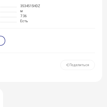
3534515HDZ
м
7.36
Есть
Поделиться