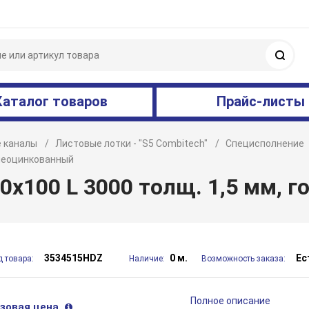
Поис
Каталог товаров
Прайс-листы
 каналы
Листовые лотки - "S5 Combitech"
Специсполнение
ячеоцинкованный
х100 L 3000 толщ. 1,5 мм, 
3534515HDZ
0 м.
Ес
д товара:
Наличие:
Возможность заказа:
Полное описание
зовая цена