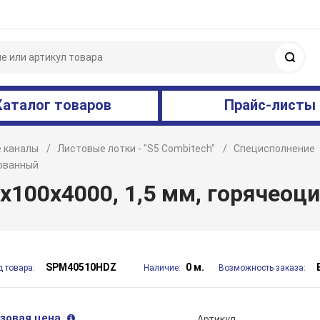
Поис
Каталог товаров
Прайс-листы
 каналы
Листовые лотки - "S5 Combitech"
Специсполнение
кованный
x100х4000, 1,5 мм, горячеоц
SPM40510HDZ
0 м.
д товара:
Наличие:
Возможность заказа:
зовая цена
Артикул