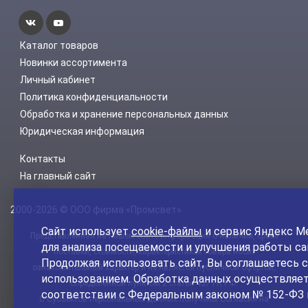
Каталог товаров
Новинки ассортимента
Личный кабинет
Политика конфиденциальности
Обработка и хранение персональных данных
Юридическая информация
Контакты
На главный сайт
2000-2026 © ООО фирма «Промсвет»
Сайт использует
cookie-файлы
и сервис Яндекс М
Представленная на нашем сайте информация о наличии, сроке
для анализа посещаемости и улучшения работы са
поставки, стоимости, характеристиках товара носит
Продолжая использовать сайт, Вы соглашаетесь с
ознакомительный характер и не является публичной офертой,
использованием. Обработка данных осуществляет
определенной пунктом 2 статьи 437 ГК РФ.
соответствии с Федеральным законом № 152-ФЗ 
С Субъектов персональных данных получены Согласия на