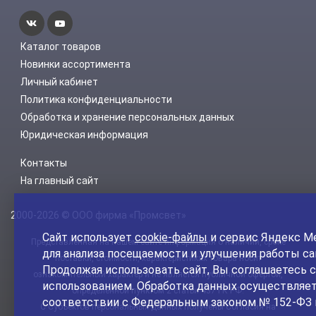
Каталог товаров
Новинки ассортимента
Личный кабинет
Политика конфиденциальности
Обработка и хранение персональных данных
Юридическая информация
Контакты
На главный сайт
2000-2026 © ООО фирма «Промсвет»
Сайт использует
cookie-файлы
и сервис Яндекс М
Представленная на нашем сайте информация о наличии, сроке
для анализа посещаемости и улучшения работы са
поставки, стоимости, характеристиках товара носит
Продолжая использовать сайт, Вы соглашаетесь с
ознакомительный характер и не является публичной офертой,
использованием. Обработка данных осуществляет
определенной пунктом 2 статьи 437 ГК РФ.
соответствии с Федеральным законом № 152-ФЗ 
С Субъектов персональных данных получены Согласия на