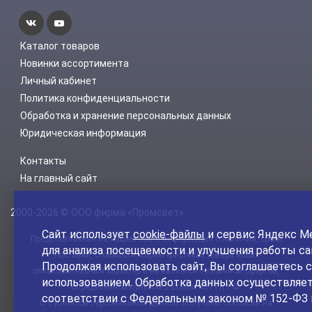
Каталог товаров
Новинки ассортимента
Личный кабинет
Политика конфиденциальности
Обработка и хранение персональных данных
Юридическая информация
Контакты
На главный сайт
2000-2026 © ООО фирма «Промсвет»
Сайт использует
cookie-файлы
и сервис Яндекс М
Представленная на нашем сайте информация о наличии, сроке
для анализа посещаемости и улучшения работы са
поставки, стоимости, характеристиках товара носит
Продолжая использовать сайт, Вы соглашаетесь с
ознакомительный характер и не является публичной офертой,
использованием. Обработка данных осуществляет
определенной пунктом 2 статьи 437 ГК РФ.
соответствии с Федеральным законом № 152-ФЗ 
С Субъектов персональных данных получены Согласия на