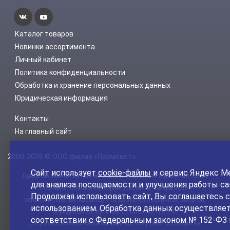
Каталог товаров
Новинки ассортимента
Личный кабинет
Политика конфиденциальности
Обработка и хранение персональных данных
Юридическая информация
Контакты
На главный сайт
2000-2026 © ООО фирма «Промсвет»
Сайт использует
cookie-файлы
и сервис Яндекс М
Представленная на нашем сайте информация о наличии, сроке
для анализа посещаемости и улучшения работы са
поставки, стоимости, характеристиках товара носит
Продолжая использовать сайт, Вы соглашаетесь с
ознакомительный характер и не является публичной офертой,
использованием. Обработка данных осуществляет
определенной пунктом 2 статьи 437 ГК РФ.
соответствии с Федеральным законом № 152-ФЗ 
С Субъектов персональных данных получены Согласия на