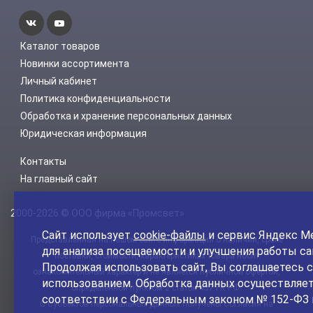
Каталог товаров
Новинки ассортимента
Личный кабинет
Политика конфиденциальности
Обработка и хранение персональных данных
Юридическая информация
Контакты
На главный сайт
2000-2026 © ООО фирма «Промсвет»
Сайт использует
cookie-файлы
и сервис Яндекс М
Представленная на нашем сайте информация о наличии, сроке
для анализа посещаемости и улучшения работы са
поставки, стоимости, характеристиках товара носит
Продолжая использовать сайт, Вы соглашаетесь с
ознакомительный характер и не является публичной офертой,
использованием. Обработка данных осуществляет
определенной пунктом 2 статьи 437 ГК РФ.
соответствии с Федеральным законом № 152-ФЗ 
С Субъектов персональных данных получены Согласия на