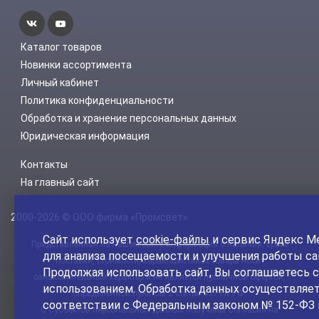
Каталог товаров
Новинки ассортимента
Личный кабинет
Политика конфиденциальности
Обработка и хранение персональных данных
Юридическая информация
Контакты
На главный сайт
2000-2026 © ООО фирма «Промсвет»
Сайт использует
cookie-файлы
и сервис Яндекс М
Представленная на нашем сайте информация о наличии, сроке
для анализа посещаемости и улучшения работы са
поставки, стоимости, характеристиках товара носит
Продолжая использовать сайт, Вы соглашаетесь с
ознакомительный характер и не является публичной офертой,
использованием. Обработка данных осуществляет
определенной пунктом 2 статьи 437 ГК РФ.
соответствии с Федеральным законом № 152-ФЗ 
С Субъектов персональных данных получены Согласия на