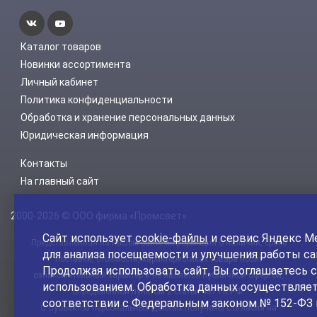
Каталог товаров
Новинки ассортимента
Личный кабинет
Политика конфиденциальности
Обработка и хранение персональных данных
Юридическая информация
Контакты
На главный сайт
2000-2026 © ООО фирма «Промсвет»
Сайт использует
cookie-файлы
и сервис Яндекс М
Представленная на нашем сайте информация о наличии, сроке
для анализа посещаемости и улучшения работы са
поставки, стоимости, характеристиках товара носит
Продолжая использовать сайт, Вы соглашаетесь с
ознакомительный характер и не является публичной офертой,
использованием. Обработка данных осуществляет
определенной пунктом 2 статьи 437 ГК РФ.
соответствии с Федеральным законом № 152-ФЗ 
С Субъектов персональных данных получены Согласия на