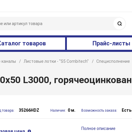
Поис
Каталог товаров
Прайс-листы
 каналы
Листовые лотки - "S5 Combitech"
Специсполнение
0х50 L3000, горячеоцинкова
35266HDZ
0 м.
Есть
д товара:
Наличие:
Возможность заказа:
Полное описание
зовая цена