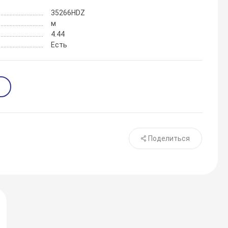
35266HDZ
м
4.44
Есть
Поделиться