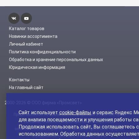
Каталог товаров
Новинки ассортимента
Личный кабинет
Политика конфиденциальности
Обработка и хранение персональных данных
Юридическая информация
Контакты
На главный сайт
2000-2026 © ООО фирма «Промсвет»
Сайт использует
cookie-файлы
и сервис Яндекс М
Представленная на нашем сайте информация о наличии, сроке
для анализа посещаемости и улучшения работы са
поставки, стоимости, характеристиках товара носит
Продолжая использовать сайт, Вы соглашаетесь с
ознакомительный характер и не является публичной офертой,
использованием. Обработка данных осуществляет
определенной пунктом 2 статьи 437 ГК РФ.