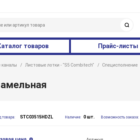
Поис
Каталог товаров
Прайс-листы
 каналы
Листовые лотки - "S5 Combitech"
Специсполнение
ламельная
STC03515HDZL
0 шт.
д товара:
Наличие:
Возможность заказа:
зовая цена
Артикул