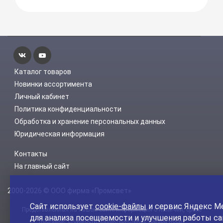
Каталог товаров
Новинки ассортимента
Личный кабинет
Политика конфиденциальности
Обработка и хранение персональных данных
Юридическая информация
Контакты
На главный сайт
2000-2026 © ООО фирма «Промсвет»
Сайт использует
cookie-файлы
и сервис Яндекс М
Представленная на нашем сайте информация о наличии, сроке
для анализа посещаемости и улучшения работы са
поставки, стоимости, характеристиках товара носит