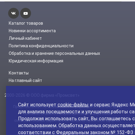
Каталог товаров
Новинки ассортимента
Личный кабинет
Политика конфиденциальности
Обработка и хранение персональных данных
Юридическая информация
Контакты
На главный сайт
2000-2026 © ООО фирма «Промсвет»
Сайт использует
cookie-файлы
и сервис Яндекс М
Представленная на нашем сайте информация о наличии, сроке
для анализа посещаемости и улучшения работы са
поставки, стоимости, характеристиках товара носит
Продолжая использовать сайт, Вы соглашаетесь с
ознакомительный характер и не является публичной офертой,
использованием. Обработка данных осуществляет
определенной пунктом 2 статьи 437 ГК РФ.
соответствии с Федеральным законом № 152-ФЗ 
С Субъектов персональных данных получены Согласия на