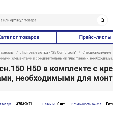
Поис
Каталог товаров
Прайс-листы
 каналы
Листовые лотки - "S5 Combitech"
Специсполнение
пежными элементами и соединительными пластинами, необходимы
сн.150 H50 в комплекте с к
ми, необходимыми для монт
37539KZL
0 шт.
Ест
д товара:
Наличие:
Возможность заказа: