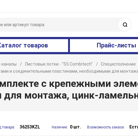
Поис
Каталог товаров
Прайс-листы
 каналы
Листовые лотки - "S5 Combitech"
Специсполнение
нтами и соединительными пластинами, необходимыми для монтаж
комплекте с крепежными эле
 для монтажа, цинк-ламель
36253KZL
0 шт.
Ест
д товара:
Наличие:
Возможность заказа: