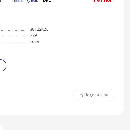
ь
DKC
Производитель:
36122KZL
779
Есть
Поделиться