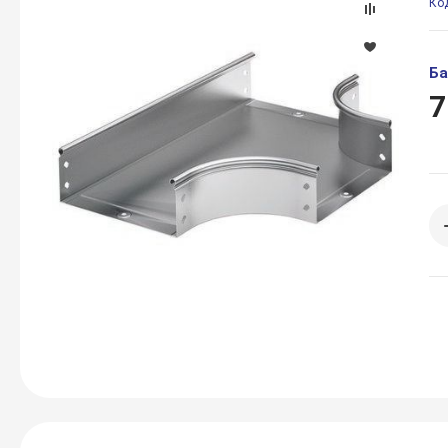
Ко
Ба
7