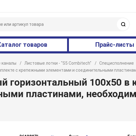
Поис
Каталог товаров
Прайс-листы
 каналы
Листовые лотки - "S5 Combitech"
Специсполнение
омплекте с крепежными элементами и соединительными пластина
ый горизонтальный 100x50 в
ными пластинами, необходим