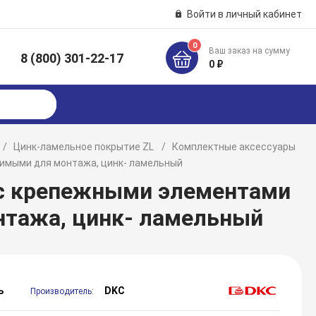
Войти в личный кабинет
0
Ваш заказ на сумму
8 (800) 301-22-17
к
0 ₽
Цинк-ламельное покрытие ZL
Комплектные аксессуары
димыми для монтажа, цинк- ламельный
 с крепежными элементами
нтажа, цинк- ламельный
ь
DKC
Производитель: