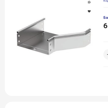
Ко
Ба
6