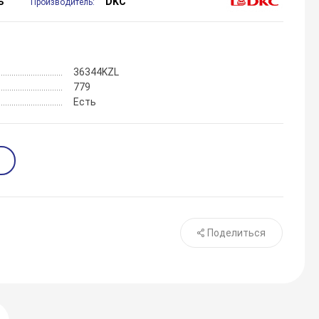
ь
DKC
Производитель:
36344KZL
779
Есть
Поделиться