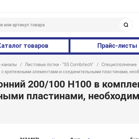
Поис
Каталог товаров
Прайс-листы
 каналы
Листовые лотки - "S5 Combitech"
Специсполнение
те с крепежными элементами и соединительными пластинами, не
онний 200/100 H100 в компл
ными пластинами, необходим