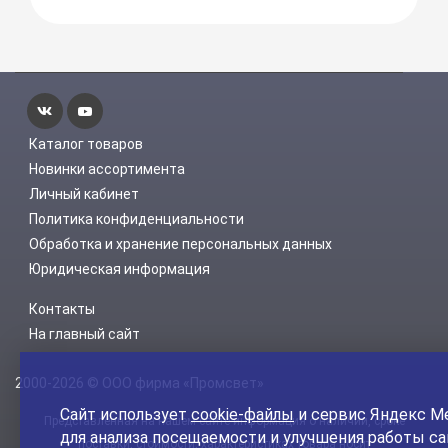
Каталог товаров
Новинки ассортимента
Личный кабинет
Политика конфиденциальности
Обработка и хранение персональных данных
Юридическая информация
Контакты
На главный сайт
2000-2026 © ООО фирма «Промсвет»
Сайт использует
cookie-файлы
и сервис Яндекс М
Представленная на нашем сайте информация о наличии, сроке
для анализа посещаемости и улучшения работы са
поставки, стоимости, характеристиках товара носит