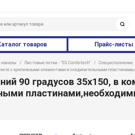
Поис
Каталог товаров
Прайс-листы
 каналы
Листовые лотки - "S5 Combitech"
Специсполнение
мплекте с крепежными элементами и соединительными пластинам
ний 90 градусов 35х150, в к
ными пластинами,необходим