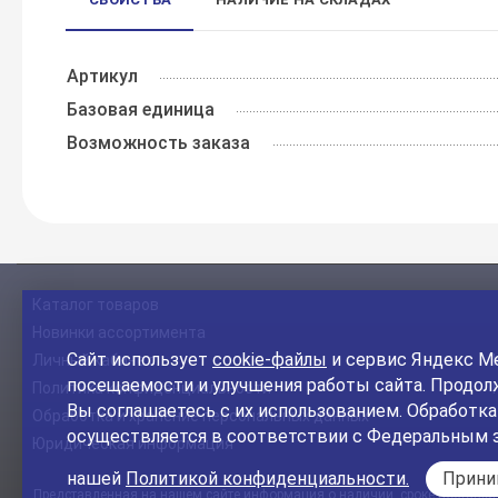
Артикул
Базовая единица
Возможность заказа
Каталог товаров
Новинки ассортимента
Сайт использует
cookie-файлы
и сервис Яндекс Ме
Личный кабинет
посещаемости и улучшения работы сайта. Продолж
Политика конфиденциальности
Вы соглашаетесь с их использованием. Обработк
Обработка и хранение персональных данных
осуществляется в соответствии с Федеральным 
Юридическая информация
нашей
Политикой конфиденциальности.
Прин
Представленная на нашем сайте информация о наличии, сроке поставки, 