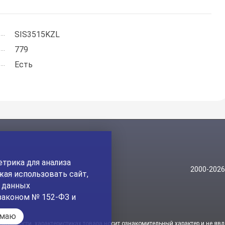
SIS3515KZL
779
Есть
трика для анализа
Контакты
2000-202
ая использовать сайт,
На главный сайт
а данных
законом № 152-ФЗ и
имаю
стоимости, характеристиках товара носит ознакомительный характер и не явл