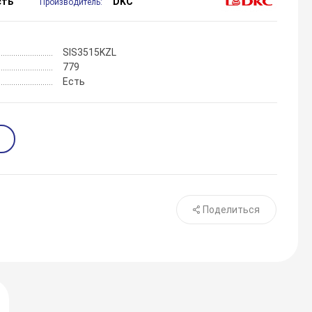
сть
DKC
Производитель:
SIS3515KZL
779
Есть
Поделиться