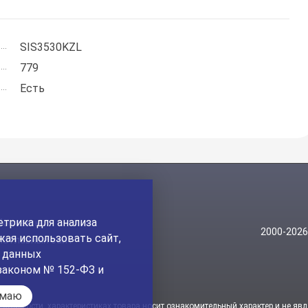
SIS3530KZL
779
Есть
трика для анализа
Контакты
2000-202
ая использовать сайт,
На главный сайт
а данных
законом № 152-ФЗ и
имаю
стоимости, характеристиках товара носит ознакомительный характер и не явл