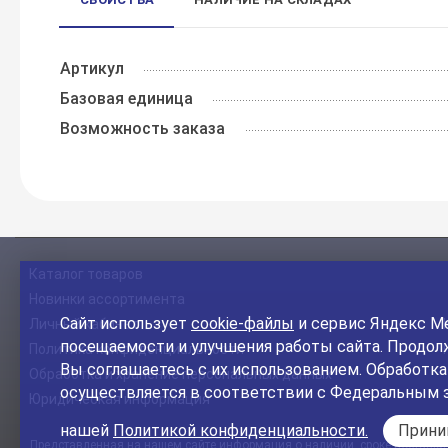
Артикул
Базовая единица
Возможность заказа
Каталог товаров
Новинки ассортимента
Сайт использует
cookie-файлы
и сервис Яндекс Ме
Личный кабинет
посещаемости и улучшения работы сайта. Продолж
Политика конфиденциальности
Вы соглашаетесь с их использованием. Обработк
Обработка и хранение персональных данных
осуществляется в соответствии с Федеральным 
Юридическая информация
нашей
Политикой конфиденциальности.
Прин
Представленная на нашем сайте информация о наличии, сроке поставки, 