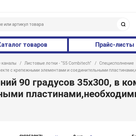
Поис
Каталог товаров
Прайс-листы
 каналы
Листовые лотки - "S5 Combitech"
Специсполнение
мплекте с крепежными элементами и соединительными пластинам
ний 90 градусов 35х300, в к
ными пластинами,необходим