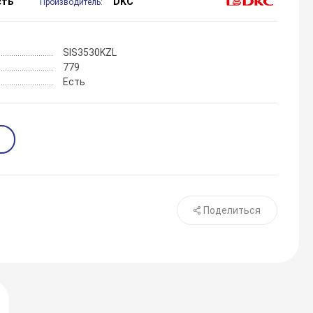
сть
DKC
Производитель:
SIS3530KZL
779
Есть
Поделиться