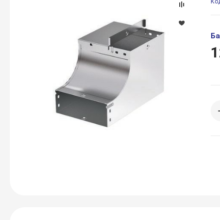
Ко
Ба
1