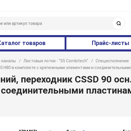
Поис
Каталог товаров
Прайс-листы
 каналы
Листовые лотки - "S5 Combitech"
Специсполнение
 200 H80 в комплекте с крепежными элементами и соединительны
ий, переходник CSSD 90 осн.
 соединительными пластина