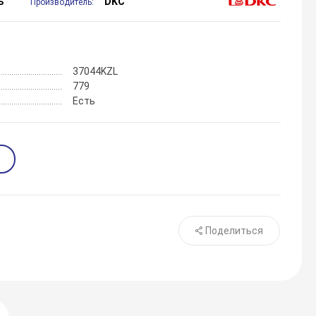
ь
DKC
Производитель:
37044KZL
779
Есть
Поделиться