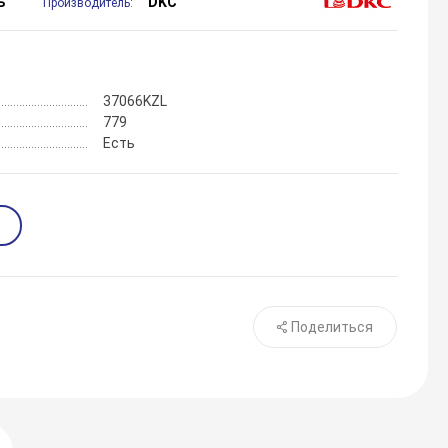
ь
DKC
Производитель:
37066KZL
779
Есть
Поделиться