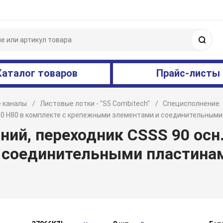
Поис
Каталог товаров
Прайс-листы
 каналы
Листовые лотки - "S5 Combitech"
Специсполнение
 400 H80 в комплекте с крепежными элементами и соединительны
ий, переходник CSSS 90 осн.
 соединительными пластина