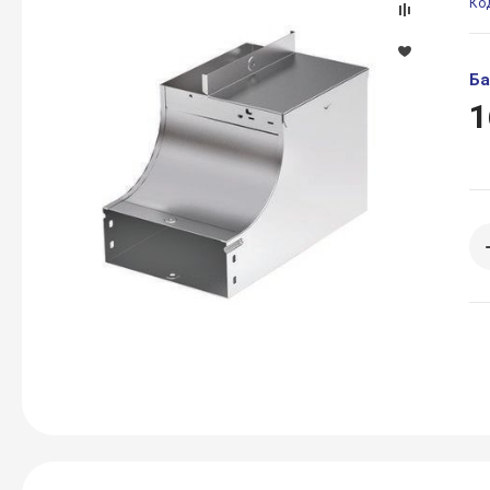
Ко
Ба
1