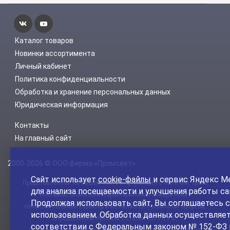
Каталог товаров
Новинки ассортимента
Личный кабинет
Политика конфиденциальности
Обработка и хранение персональных данных
Юридическая информация
Контакты
На главный сайт
2000-2026 © ООО фирма «Промсвет»
Сайт использует
cookie-файлы
и сервис Яндекс М
Представленная на нашем сайте информация о наличии, сроке
для анализа посещаемости и улучшения работы са
поставки, стоимости, характеристиках товара носит
Продолжая использовать сайт, Вы соглашаетесь с
ознакомительный характер и не является публичной офертой,
использованием. Обработка данных осуществляет
определенной пунктом 2 статьи 437 ГК РФ.
соответствии с Федеральным законом № 152-ФЗ 