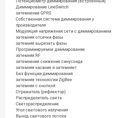
Потенциометр диммирования (встроенный)
Диммирование LineSwitch
затемнение GPRS
Собственная система диммирования у
производителя
Модуляция напряжения сети с диммированием
затемняя отсечки фазы
затемняя вырезать фазы
Программируемое диммирование
затемняя RF
затемнения снижение синусоида
затемняя касание и затемняет
Без функции диммирования
затемняя технологии ZigBee
затемняя с кнопкой
Отражатель (рефлектор)
Распределитель света
Светораспределение
Угол светового излучения
Выход светового потока