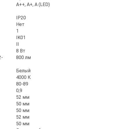
A++, A+, A (LED)
IP20
Нет
1
IK01
II
8 Вт
2-
800 лм
Белый
4000 К
80-89
0,9
52 мм
50 мм
50 мм
52 мм
50 мм