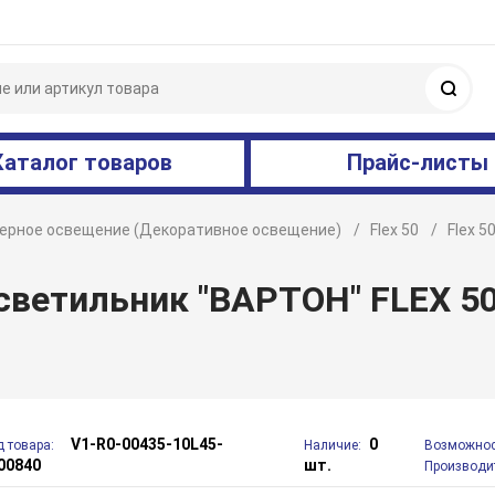
Поис
Каталог товаров
Прайс-листы
ерное освещение (Декоративное освещение)
Flex 50
Flex 5
ветильник "ВАРТОН" FLEX 5
V1-R0-00435-10L45-
0
д товара:
Наличие:
Возможнос
00840
шт.
Производи