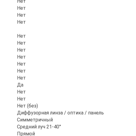
Нет
Нет
Нет
Нет
Нет
Нет
Нет
Нет
Нет
Нет
Нет
Да
Нет
Нет
Нет (без)
Диффузорная линза / оптика / панель
Симметричный
Средний луч 21-40°
Прямой