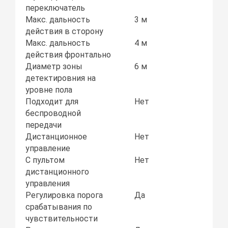
переключатель
Макс. дальность
3 м
действия в сторону
Макс. дальность
4 м
действия фронтально
Диаметр зоны
6 м
детектировния на
уровне пола
Подходит для
Нет
беспроводной
передачи
Дистанционное
Нет
управление
С пультом
Нет
дистанционного
управления
Регулировка порога
Да
срабатывания по
чувствительности