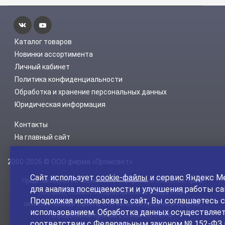
Каталог товаров
Новинки ассортимента
Личный кабинет
Политика конфиденциальности
Обработка и хранение персональных данных
Юридическая информация
Контакты
На главный сайт
2000-2026 © ООО фирма «Промсвет»
Сайт использует
cookie-файлы
и сервис Яндекс М
Представленная на нашем сайте информация о наличии, сроке
для анализа посещаемости и улучшения работы са
поставки, стоимости, характеристиках товара носит
Продолжая использовать сайт, Вы соглашаетесь с
ознакомительный характер и не является публичной офертой,
использованием. Обработка данных осуществляет
определенной пунктом 2 статьи 437 ГК РФ.
соответствии с Федеральным законом № 152-ФЗ 