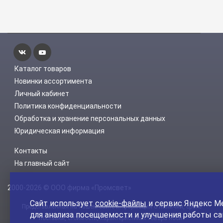
Каталог товаров
Новинки ассортимента
Личный кабинет
Политика конфиденциальности
Обработка и хранение персональных данных
Юридическая информация
Контакты
На главный сайт
2000-2026 © ООО фирма «Промсвет»
Сайт использует
cookie-файлы
и сервис Яндекс М
Представленная на нашем сайте информация о наличии, сроке
для анализа посещаемости и улучшения работы са
поставки, стоимости, характеристиках товара носит