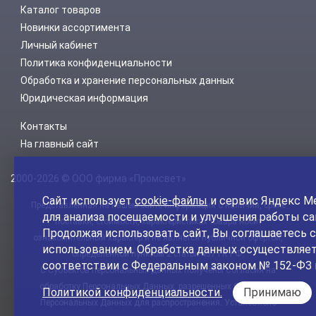
Каталог товаров
Новинки ассортимента
Личный кабинет
Политика конфиденциальности
Обработка и хранение персональных данных
Юридическая информация
Контакты
На главный сайт
2000-2026 © ООО фирма «Промсвет»
Сайт использует
cookie-файлы
и сервис Яндекс М
Представленная на нашем сайте информация о наличии, сроке
для анализа посещаемости и улучшения работы са
поставки, стоимости, характеристиках товара носит
Продолжая использовать сайт, Вы соглашаетесь с
ознакомительный характер и не является публичной офертой,
использованием. Обработка данных осуществляет
определенной пунктом 2 статьи 437 ГК РФ.
соответствии с Федеральным законом № 152-ФЗ 
С Субъектов персональных данных получены Согласия на
обработку Персональных Данных, разрешенных Субъектом
Политикой конфиденциальности.
Принимаю
Персональных Данных для распространения. Установлено